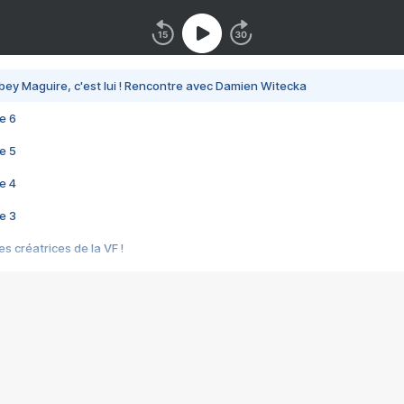
bey Maguire, c'est lui ! Rencontre avec Damien Witecka
e 6
e 5
e 4
e 3
s créatrices de la VF !
e 2
e 1
e Mektoub My Love arrive enfin ! Rencontre avec Shaïn Boumedine et Sal
i : après Toni en famille