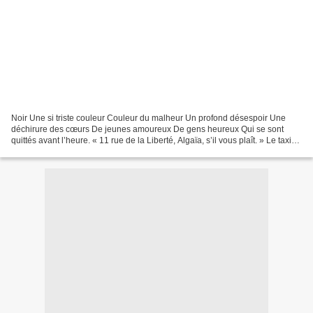
Noir Une si triste couleur Couleur du malheur Un profond désespoir Une
déchirure des cœurs De jeunes amoureux De gens heureux Qui se sont
quittés avant l’heure. « 11 rue de la Liberté, Algaïa, s’il vous plaît. » Le taxi
démarra et au fil des minutes,...