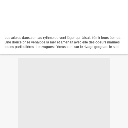
Les arbres dansaient au rythme de vent léger qui faisait frémir leurs épines.
Une douce brise venait de la mer et amenait avec elle des odeurs marines
toutes particulières. Les vagues s’écrasaient sur le rivage gorgeant le sable
d’eau. Le Soleil avait...