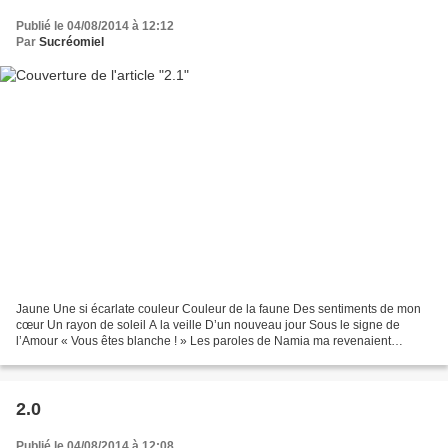
Publié le 04/08/2014 à 12:12
Par
Sucréomiel
Jaune Une si écarlate couleur Couleur de la faune Des sentiments de mon
cœur Un rayon de soleil A la veille D’un nouveau jour Sous le signe de
l’Amour « Vous êtes blanche ! » Les paroles de Namia ma revenaient
souvent. Namia… Nous nous étions quittées...
2.0
Publié le 04/08/2014 à 12:08