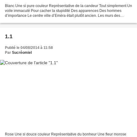
Blanc Une si pure couleur Représentative de la candeur Tout simplement Un
voile immaculé Pour cacher la stupidité Des apparences Des hommes
d’importance Le centre ville d’Emèra était plutôt ancien. Les murs des
bâtiments avaient été construits avec de...
1.1
Publié le 04/08/2014 à 11:58
Par
Sucréomiel
Rose Une si douce couleur Représentative du bonheur Une fleur morose