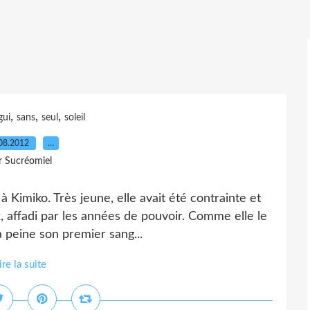
,
,
,
gui
sans
seul
soleil
08.2012
…
r Sucréomiel
 Kimiko. Très jeune, elle avait été contrainte et
 affadi par les années de pouvoir. Comme elle le
 à peine son premier sang...
ire la suite