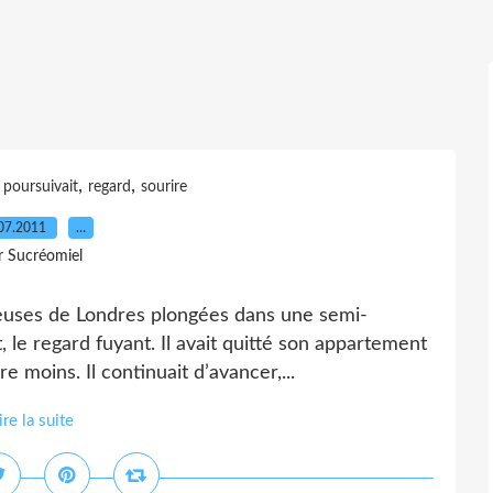
,
,
,
poursuivait
regard
sourire
07.2011
…
r Sucréomiel
sseuses de Londres plongées dans une semi-
nt, le regard fuyant. Il avait quitté son appartement
e moins. Il continuait d’avancer,...
ire la suite